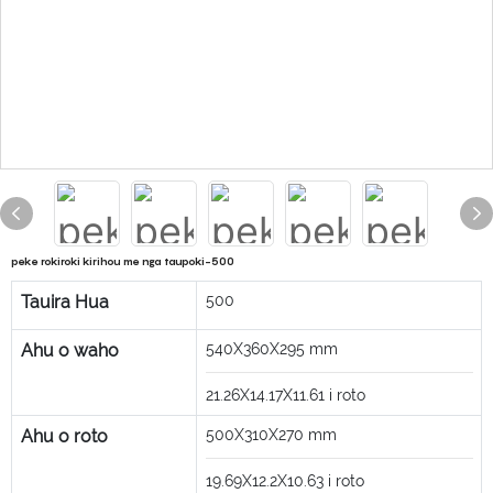
peke rokiroki kirihou me nga taupoki-500
Tauira Hua
500
Ahu o waho
540X360X295
mm
21.26X14.17X11.61
i roto
Ahu o roto
500X310X270
mm
19.69X12.2X10.63
i roto