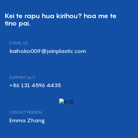
Kei te rapu hua kirihou? hoa me te
tino pai.
E-MAIL US
kaihoko009@joinplastic.com
SUPPORT 24/7
+86 131 4596 4435
CONTACT PERSON:
Emma Zhang