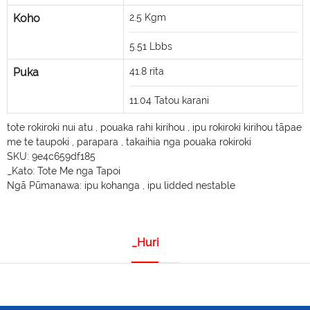
Koho
2.5
Kgm
5.51
Lbbs
Puka
41.8
rita
11.04
Tatou karani
tote rokiroki nui atu
,
pouaka rahi kirihou
,
ipu rokiroki kirihou tāpae
me te taupoki
,
parapara
,
takaihia nga pouaka rokiroki
SKU:
9e4c659df185
_Kato:
Tote Me nga Tapoi
Ngā Pūmanawa:
ipu kohanga
,
ipu lidded nestable
_Huri