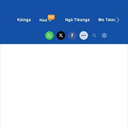
hot
Kāinga
Ngā Tikanga
Mo Tatou
K
Hua