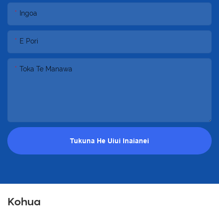
Ingoa
E Pori
Toka Te Manawa
Tukuna He Uiui Inaianei
Kohua