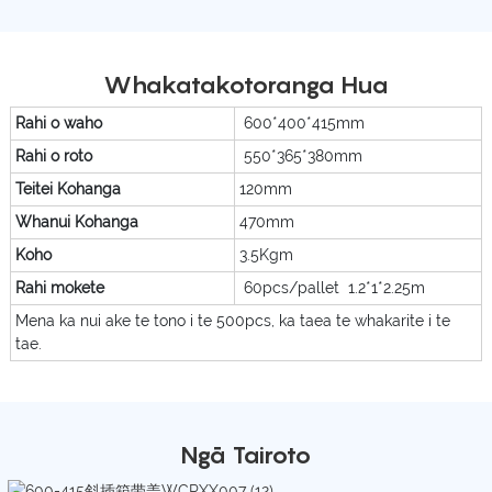
Whakatakotoranga Hua
Rahi o waho
600*400*415mm
Rahi o roto
550*365*380mm
Teitei Kohanga
120mm
Whanui Kohanga
470mm
Koho
3.5Kgm
Rahi mokete
60pcs/pallet 1.2*1*2.25m
Mena ka nui ake te tono i te 500pcs, ka taea te whakarite i te
tae.
Ngā Tairoto