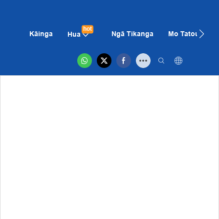
hot
Kāinga
Ngā Tikanga
Mo Tatou
K
Hua