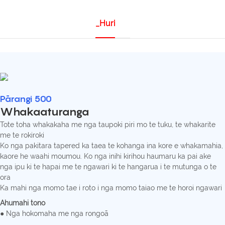
_Huri
Pārangi 500
Whakaaturanga
Tote toha whakakaha me nga taupoki piri mo te tuku, te whakarite
me te rokiroki
Ko nga pakitara tapered ka taea te kohanga ina kore e whakamahia,
kaore he waahi moumou. Ko nga inihi kirihou haumaru ka pai ake
nga ipu ki te hapai me te ngawari ki te hangarua i te mutunga o te
ora
Ka mahi nga momo tae i roto i nga momo taiao me te horoi ngawari
Ahumahi tono
● Nga hokomaha me nga rongoā