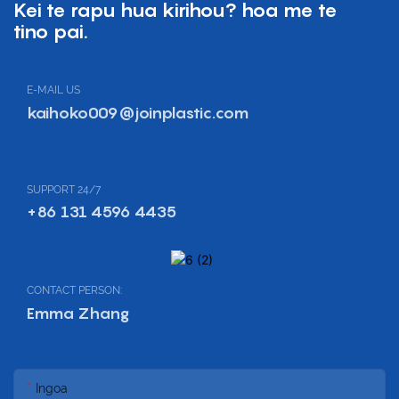
Kei te rapu hua kirihou? hoa me te
tino pai.
E-MAIL US
kaihoko009@joinplastic.com
SUPPORT 24/7
+86 131 4596 4435
CONTACT PERSON:
Emma Zhang
Ingoa