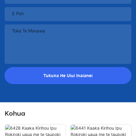
E Pori
Toka Te Manawa
Tukuna He Uiui Inaianei
Kohua