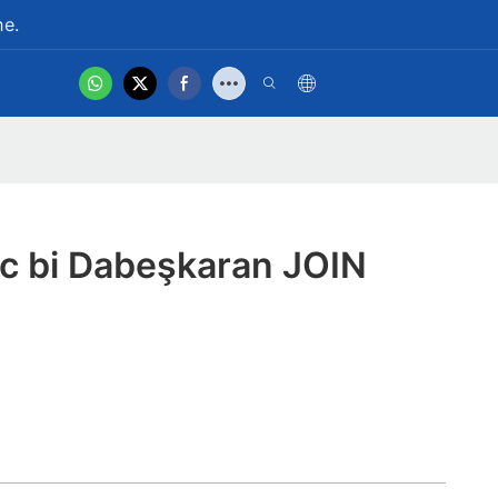
ne.
hot
Vîdyoya Hilberê
ic bi Dabeşkaran JOIN