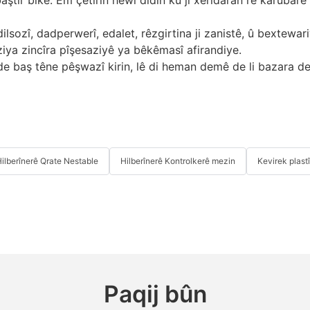
ilsozî, dadperwerî, edalet, rêzgirtina ji zanistê, û bextewa
iya zincîra pîşesaziyê ya bêkêmasî afirandiye.
 baş têne pêşwazî kirin, lê di heman demê de li bazara derv
ilberînerê Qrate Nestable
Hilberînerê Kontrolkerê mezin
Kevirek plast
Paqij bûn