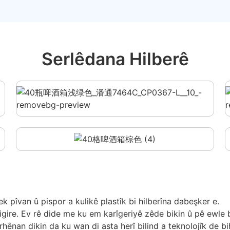
Serlêdana Hilberê
k pîvan û pispor a kulikê plastîk bi hilberîna dabeşker e.
digire. Ev rê dide me ku em karîgeriyê zêde bikin û pê ewle 
rhênan dikin da ku wan di asta herî bilind a teknolojîk de bi