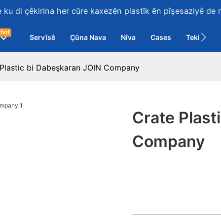
 ku di çêkirina her cûre kaxezên plastîk ên pîşesaziyê de 
hot
Servîsê
Çûna Nava
Nîva
Cases
Tekilî
 Plastic bi Dabeşkaran JOIN Company
Crate Plast
Company