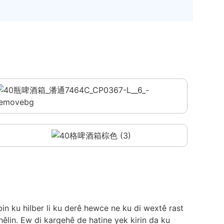
bin ku hilber li ku derê hewce ne ku di wextê rast
hêlin. Ew di kargehê de hatine yek kirin da ku