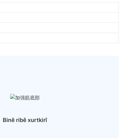
Binê ribê xurtkirî