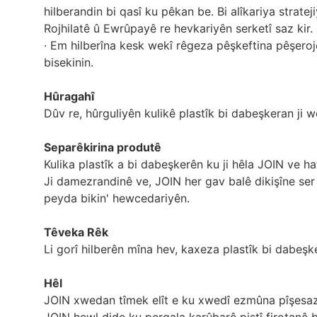
hilberandin bi qasî ku pêkan be. Bi alîkariya strate
Rojhilatê û Ewrûpayê re hevkariyên serketî saz kir.
· Em hilberîna kesk wekî rêgeza pêşkeftina pêşeroj
bisekinin.
Hûragahî
Dûv re, hûrguliyên kulikê plastîk bi dabeşkeran ji w
Separêkirina produtê
Kulika plastîk a bi dabeşkerên ku ji hêla JOIN ve hat
Ji damezrandinê ve, JOIN her gav balê dikişîne ser 
peyda bikin' hewcedariyên.
Têveka Rêk
Li gorî hilberên mîna hev, kaxeza plastîk bi dabeşk
Hêl
JOIN xwedan tîmek elît e ku xwedî ezmûna pîşesaziy
JOIN hewl dide ku pergala karûbarê piştî firotanê ba