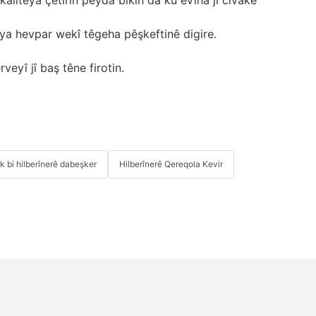
riya hevpar wekî têgeha pêşkeftinê digire.
eyî jî baş têne firotin.
îk bi hilberînerê dabeşker
Hilberînerê Qereqola Kevir