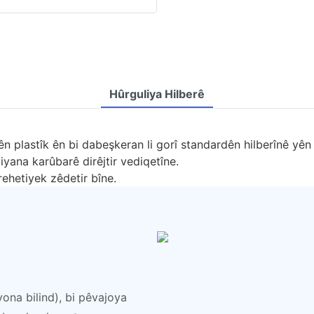
Hûrguliya Hilberê
n plastîk ên bi dabeşkeran li gorî standardên hilberînê yên 
iyana karûbarê dirêjtir vediqetîne.
 rehetiyek zêdetir bîne.
yona bilind), bi pêvajoya