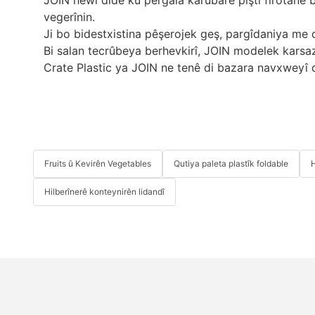
vegerînin.
Ji bo bidestxistina pêşerojek geş, pargîdaniya me d
Bi salan tecrûbeya berhevkirî, JOIN modelek karsaz
Crate Plastic ya JOIN ne tenê di bazara navxweyî de
Fruits û Kevirên Vegetables
Qutiya paleta plastîk foldable
H
Hilberînerê konteynirên lidandî