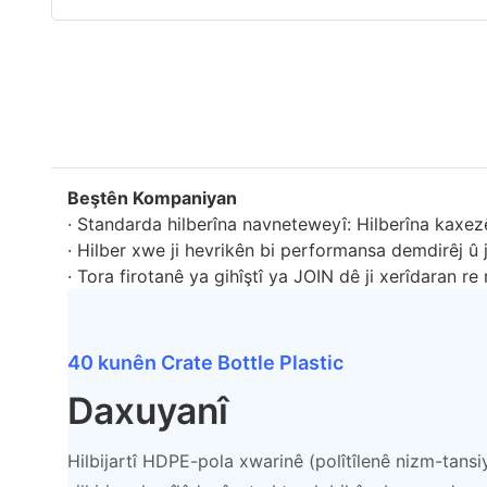
Beştên Kompaniyan
· Standarda hilberîna navneteweyî: Hilberîna kaxezê
· Hilber xwe ji hevrikên bi performansa demdirêj û j
· Tora firotanê ya gihîştî ya JOIN dê ji xerîdaran re
40 kunên Crate Bottle Plastic
Daxuyanî
Hilbijartî HDPE-pola xwarinê (polîtîlenê nizm-tansi