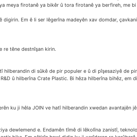
jiya meya firotanê ya bikêr û tora firotanê ya berfireh, me 
ê digirin. Em ê li ser lêgerîna madeyên xav domdar, çavkani
e re têne destnîşan kirin.
î hilberandin di sûkê de pir populer e û di pîşesaziyê de pir
R&D û hilberîna Crate Plastic. Bi hêza hilberîna bihêz, em di
erên ku ji hêla JOIN ve hatî hilberandin xwedan avantajên jêr
a dewlemend e. Endamên tîmê di lêkolîna zanistî, teknolojî
ştir bike. Em çêtirîn hewl didin ku ji xerîdaran re karûbarê 