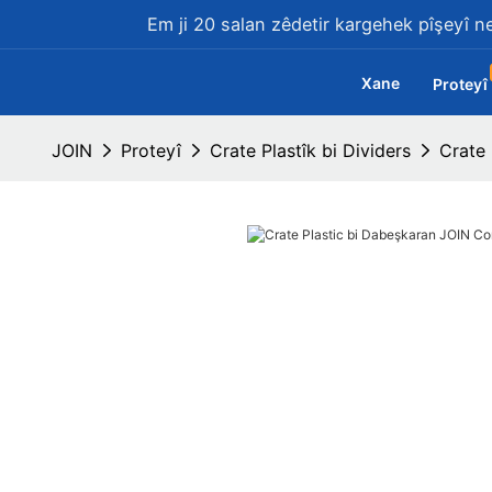
Em ji 20 salan zêdetir kargehek pîşeyî ne
Xane
Proteyî
JOIN
Proteyî
Crate Plastîk bi Dividers
Crate