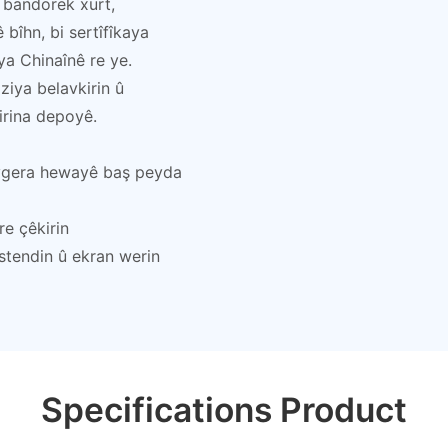
a bandorek xurt,
bîhn, bi sertîfîkaya
ya Chinaînê re ye.
ziya belavkirin û
kirina depoyê.
tevgera hewayê baş peyda
re çêkirin
 stendin û ekran werin
Specifications Product