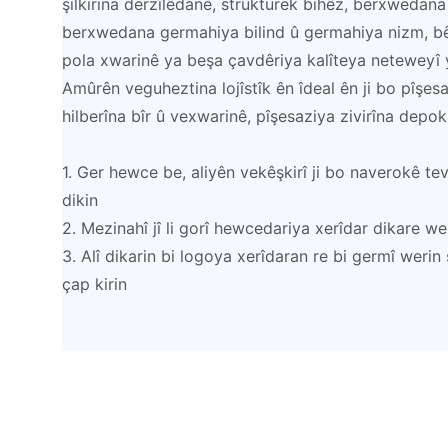
şilkirina derzîlêdanê, strukturek bihêz, berxwedan
berxwedana germahiya bilind û germahiya nizm, bê 
pola xwarinê ya beşa çavdêriya kalîteya neteweyî 
Amûrên veguheztina lojîstîk ên îdeal ên ji bo pîşesa
hilberîna bîr û vexwarinê, pîşesaziya zivirîna depo
1. Ger hewce be, aliyên vekêşkirî ji bo naverokê 
dikin
2. Mezinahî jî li gorî hewcedariya xerîdar dikare we
3. Alî dikarin bi logoya xerîdaran re bi germî werin
çap kirin