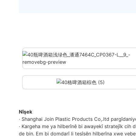
Nîşek
· Shanghai Join Plastic Products Co,.ltd pargîdaniye
· Kargeha me ya hilberînê bi awayekî stratejîk cih 
de bin. Em bi domdarî li tesîsên hilberîna xwe vebe