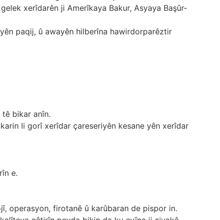
bi gelek xerîdarên ji Amerîkaya Bakur, Asyaya Başûr-
yên paqij, û awayên hilberîna hawirdorparêztir
 tê bikar anîn.
karin li gorî xerîdar çareseriyên kesane yên xerîdar
în e.
, operasyon, firotanê û karûbaran de pispor in.
kalîteya çêtirîn peyda bikin da ku evîna ji civakê