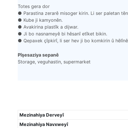
Totes gera dor
●
Parastina zerarê misoger kirin. Li ser paletan tên
●
Kube ji kamyonên.
●
Avakirina plastîk a dijwar.
●
Ji bo nasnameyê bi hêsanî etîket bikin.
●
Qepaxek çîpkirî, li ser hev ji bo komkirin û hêlîn
Pîşesaziya sepanê
Storage, veguhastin, supermarket
Mezinahiya Derveyî
Mezinahiya Navxweyî