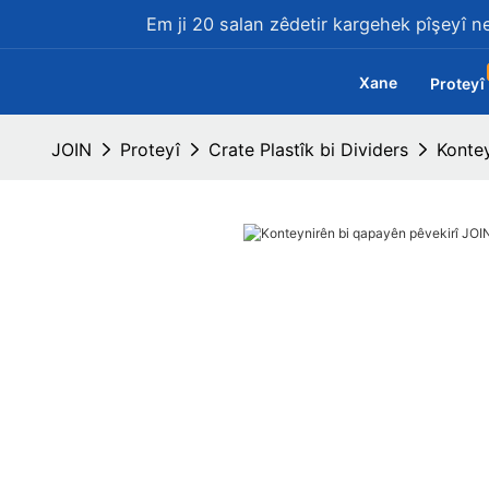
Em ji 20 salan zêdetir kargehek pîşeyî ne
Xane
Proteyî
JOIN
Proteyî
Crate Plastîk bi Dividers
Kontey