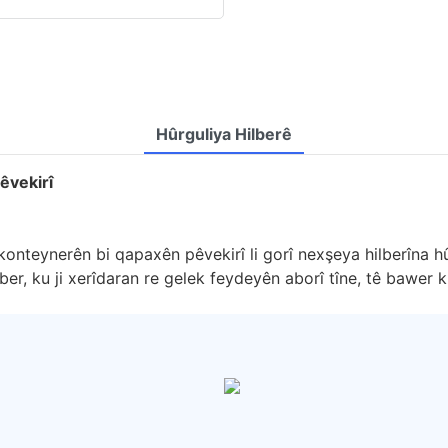
Hûrguliya Hilberê
êvekirî
onteynerên bi qapaxên pêvekirî li gorî nexşeya hilberîna hûrg
ber, ku ji xerîdaran re gelek feydeyên aborî tîne, tê bawer ki