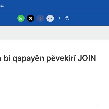
ne.
hot
Vîdyoya Hilberê
 bi qapayên pêvekirî JOIN