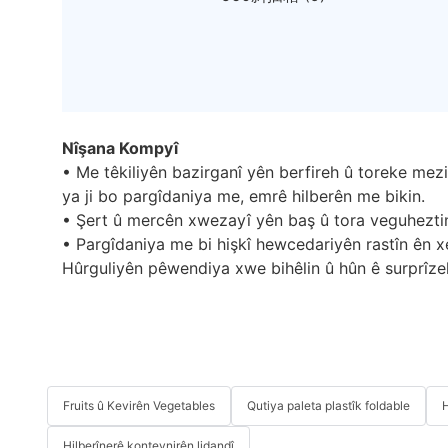
Nîşana Kompyî
• Me têkiliyên bazirganî yên berfireh û toreke mez
ya ji bo pargîdaniya me, emrê hilberên me bikin.
• Şert û mercên xwezayî yên baş û tora veguheztin
• Pargîdaniya me bi hişkî hewcedariyên rastîn ên xe
Hûrguliyên pêwendiya xwe bihêlin û hûn ê surprîzek 
Fruits û Kevirên Vegetables
Qutiya paleta plastîk foldable
H
Hilberînerê konteynirên lidandî