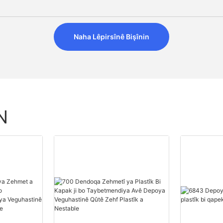
Naha Lêpirsînê Bişînin
N