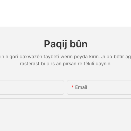
Paqij bûn
 li gorî daxwazên taybetî werin peyda kirin. Ji bo bêtir ag
rasterast bi pirs an pirsan re têkilî daynin.
Email