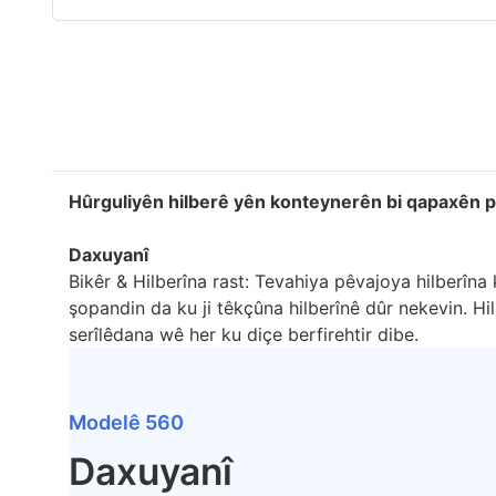
Hûrguliyên hilberê yên konteynerên bi qapaxên p
Daxuyanî
Bikêr & Hilberîna rast: Tevahiya pêvajoya hilberîna k
şopandin da ku ji têkçûna hilberînê dûr nekevin. Hil
serîlêdana wê her ku diçe berfirehtir dibe.
Modelê 560
Daxuyanî