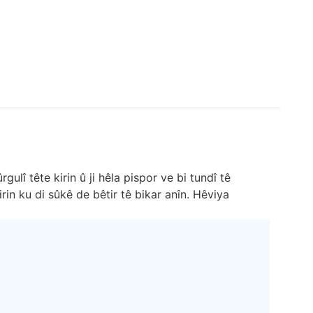
ulî tête kirin û ji hêla pispor ve bi tundî tê
rin ku di sûkê de bêtir tê bikar anîn. Hêviya