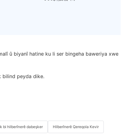
alî û biyanî hatine ku li ser bingeha baweriya xwe
 bilind peyda dike.
îk bi hilberînerê dabeşker
Hilberînerê Qereqola Kevir