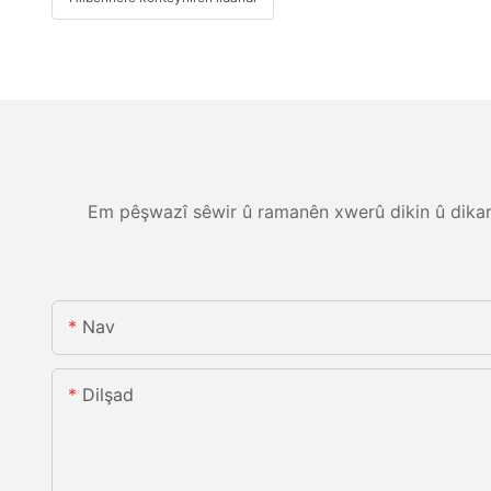
Em pêşwazî sêwir û ramanên xwerû dikin û dikarin
Nav
Dilşad