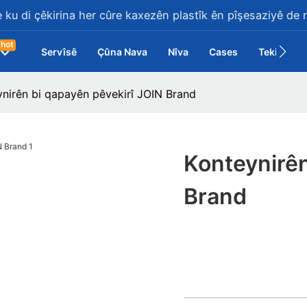
 ku di çêkirina her cûre kaxezên plastîk ên pîşesaziyê de 
hot
Servîsê
Çûna Nava
Nîva
Cases
Tekilî
nirên bi qapayên pêvekirî JOIN Brand
Konteynirên
Brand