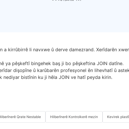
in a kirrûbirrê li navxwe û derve damezrand. Xerîdarên xwem
ê ya pêşkeftî bingehek baş ji bo pêşkeftina JOIN datîne.
rîdar dişopîne û karûbarên profesyonel ên lihevhatî û astek
nediyar bistînin ku ji hêla JOIN ve hatî peyda kirin.
ilberînerê Qrate Nestable
Hilberînerê Kontrolkerê mezin
Kevirek plast