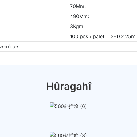
70Mm:
490Mm:
3Kgm
100 pcs / palet 1.2*1*2.25m
xwerû be.
Hûragahî