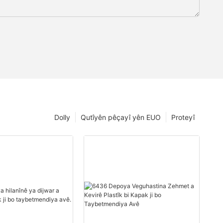
Dolly
Qutîyên pêçayî yên EUO
Proteyî