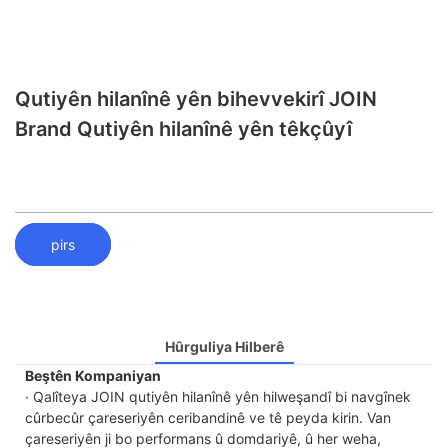
Qutiyên hilanînê yên bihevvekirî JOIN
Brand Qutiyên hilanînê yên têkçûyî
pirs
Hûrguliya Hilberê
Beştên Kompaniyan
· Qalîteya JOIN qutiyên hilanînê yên hilweşandî bi navgînek
cûrbecûr çareseriyên ceribandinê ve tê peyda kirin. Van
çareseriyên ji bo performans û domdariyê, û her weha,