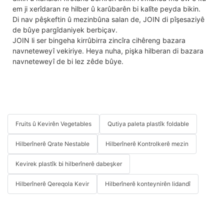
em ji xerîdaran re hilber û karûbarên bi kalîte peyda bikin.
Di nav pêşkeftin û mezinbûna salan de, JOIN di pîşesaziyê
de bûye pargîdaniyek berbiçav.
JOIN li ser bingeha kirrûbirra zincîra cihêreng bazara
navneteweyî vekiriye. Heya nuha, pişka hilberan di bazara
navneteweyî de bi lez zêde bûye.
Fruits û Kevirên Vegetables
Qutiya paleta plastîk foldable
Hilberînerê Qrate Nestable
Hilberînerê Kontrolkerê mezin
Kevirek plastîk bi hilberînerê dabeşker
Hilberînerê Qereqola Kevir
Hilberînerê konteynirên lidandî