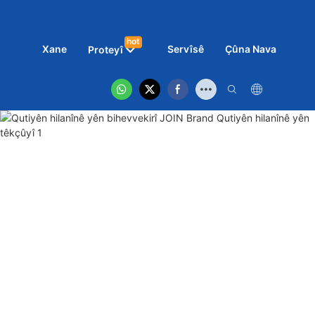
hot
Xane
Servîsê
Çûna Nava
Nîv
Proteyî