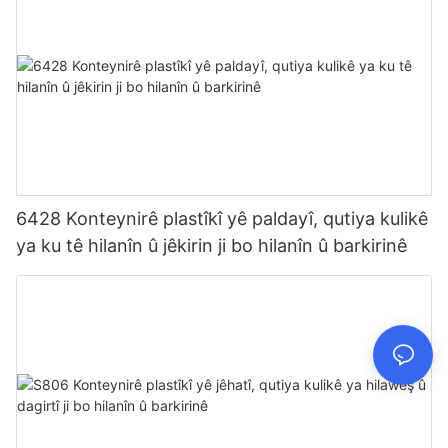
6428 Konteynirê plastîkî yê paldayî, qutiya kulikê
ya ku tê hilanîn û jêkirin ji bo hilanîn û barkirinê