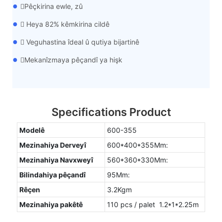
●
Pêçkirina ewle, zû
●
 Heya 82% kêmkirina cildê
●
 Veguhastina îdeal û qutiya bijartinê
●
Mekanîzmaya pêçandî ya hişk
Specifications Product
Modelê
600-355
Mezinahiya Derveyî
600*400*355Mm:
Mezinahiya Navxweyî
560*360*330Mm:
Bilindahiya pêçandî
95Mm:
Rêçen
3.2Kgm
Mezinahiya pakêtê
110 pcs / palet 1.2*1*2.25m