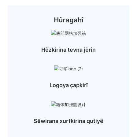
Hûragahî
Hêzkirina tevna jêrîn
Logoya çapkirî
Sêwirana xurtkirina qutiyê