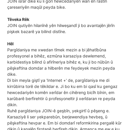
JOIN israr dike ku li gorî hewcedariyên wan ên rastîn
çareseriyên maqûl peyda bike.
Têveka Rêk
JOIN qutiyên hilanînê yên hilweşandî ji bo avantajên jêrîn
pişkek bazarê ya bilind distîne.
Hêl
Pargîdaniya me xwedan tîmek mezin a bi jêhatîbûna
profesyonel a bihêz, ezmûna karsaziya dewlemend,
karbidestiya bilind û afirîneriya bihêz e, ku ji bo nûbûn û
pêşkeftina domdar a hilberên me feydeyek mezin peyda
dike.
Di bin meyla giştî ya 'Internet +' de, pargîdaniya me di
kirrûbirra torê de têkildar e. Ji bo ku em bi qasî ku gengaz
hewcedariyên komên xerîdar ên cihêreng bicîh bînin, em
karûbarê berfirehtir û profesyoneltir ji xerîdaran re peyda
dikin.
Ruhê pargîdaniya JOIN-ê geşbîn, yekgirtî û pêşeng e.
Karsaziyê li ser yekparebûn, berjewendiya hevbeş, û
pêşkeftina hevpar e. Em bi domdarî reformkirina pergalê kûr
dikin û kanalên firotanê berfireh dikin. Armanca me ew e ku