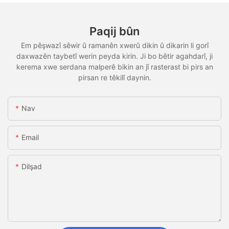
Paqij bûn
Em pêşwazî sêwir û ramanên xwerû dikin û dikarin li gorî
daxwazên taybetî werin peyda kirin. Ji bo bêtir agahdarî, ji
kerema xwe serdana malperê bikin an jî rasterast bi pirs an
pirsan re têkilî daynin.
Nav
Email
Dilşad