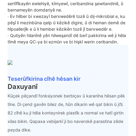
sertîfîkayên ewlehiyê, kîmyewî, ceribandina şewitandinê, û
bernameyên domdariyê ne.
· Ev hilber bi xwezayî berxwedêrê tozê û dij-mikrobial e, ku
pêşî li mezinbûna qelp û kêzikê digire, û di heman demê de
hîpoallerjîk e û li hember kêzikên tozê jî berxwedêr e.
· Qutiyên hilanînê yên hilweşandî dê berî pakkirina wê ji hêla
tîmê meya QC-ya bi ezmûn ve bi hişkî werin ceribandin.
Teserûfkirina cîhê hêsan kir
Daxuyanî
Kûçek pêçandî fonksiyonek berbiçav û karanîna hêsan pêk
tîne. Di çend gavên bilez de, hûn dikarin wê qat bikin û ji%
82 cîhê ku ji hêla konteynirek plastîk a normal ve hatî girtin
xilas bikin. Qapaxa vebijarkî ji bo naverokê parastina zêde
peyda dike.