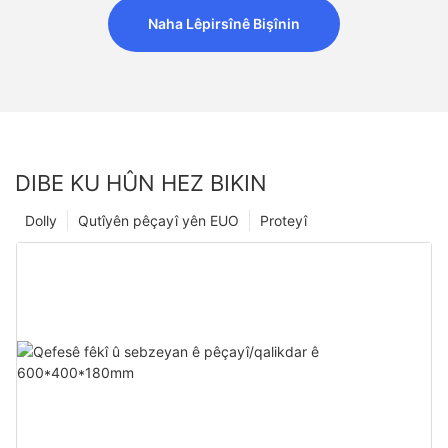
Naha Lêpirsînê Bişînin
DIBE KU HÛN HEZ BIKIN
Dolly
Qutîyên pêçayî yên EUO
Proteyî