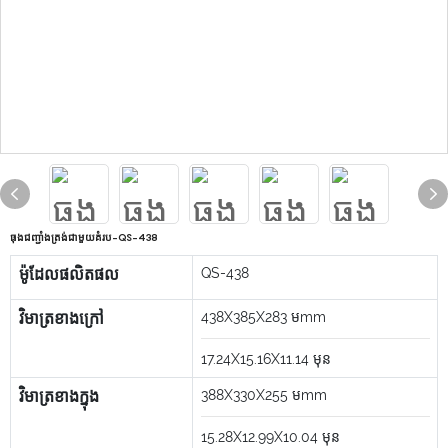
ធុងជញ្ជាំងត្រង់ជាមួយគំរប-QS-438
ម៉ូដែលផលិតផល
QS-438
វិមាត្រខាងក្រៅ
438X385X283
មmm
17.24X15.16X11.14
មុន
វិមាត្រខាងក្នុង
388X330X255
មmm
15.28X12.99X10.04
មុន