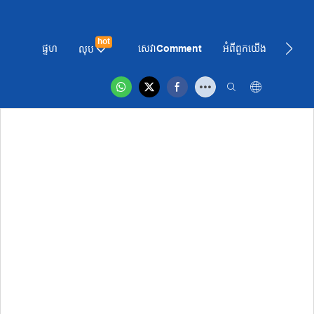
hot
ផ្ទហ
សេវាComment
អំពី​ពួក​យើង
ព័ត៌មា
លុប