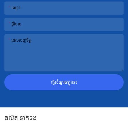
ឈ្មោះ:
អ៊ីមែល
ដេលបេញចិត្ដ
ផ្ញើសំណួរឥឡូវនេះ
ផលិត ទាក់ទង