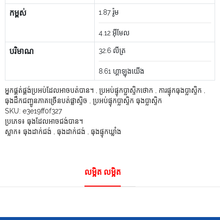
កម្ពស់
1.87
រ៉ូម
4.12
អ៊ីមែល
បរិមាណ
32.6
លីត្រ
8.61
ហ្គាឡុងយើង
អ្នកផ្គត់ផ្គង់ប្រអប់ដែលអាចបត់បាន។
,
ប្រអប់ផ្ទុកប្លាស្ទិកថោក
,
ការផ្ទុកធុងប្លាស្ទិក
,
ធុងដឹកជញ្ជូនភាគច្រើនបត់ផ្លាស្ទិច
,
ប្រអប់ផ្ទុកប្លាស្ទិក ធុងប្លាស្ទិក
SKU:
e3e19ff0f327
ប្រភេទ៖
ធុងដែលអាចជង់បាន។
ស្លាក៖
ធុងដាក់ជង់
,
ធុងដាក់ជង់
,
ធុងផ្ទុកឃ្លាំង
លម្អិត លម្អិត