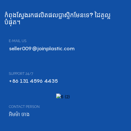
កំពុងស្វែងរកផលិតផលប្លាស្ទិកមែនទេ? ដៃគូល្អ
បំផុត។
E-MAIL US
seller009@joinplastic.com
SUPPORT 24/7
+86 131 4596 4435
CONTACT PERSON:
អិមម៉ា ចាង