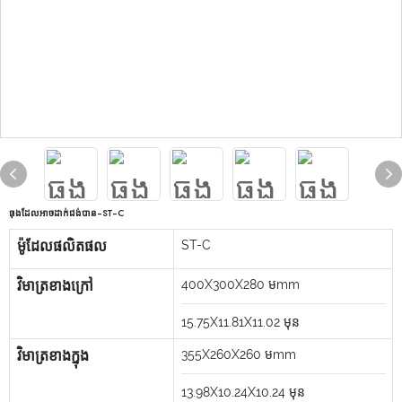
ធុងដែលអាចដាក់ជង់បាន-ST-C
ម៉ូដែលផលិតផល
ST-C
វិមាត្រខាងក្រៅ
400X300X280
មmm
15.75X11.81X11.02
មុន
វិមាត្រខាងក្នុង
355X260X260
មmm
13.98X10.24X10.24
មុន