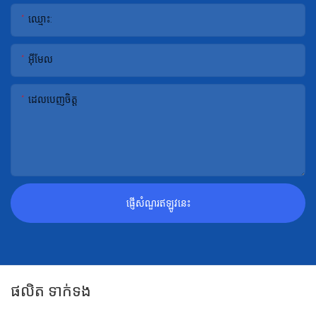
ឈ្មោះ:
អ៊ីមែល
ដេលបេញចិត្ដ
ផ្ញើសំណួរឥឡូវនេះ
ផលិត ទាក់ទង