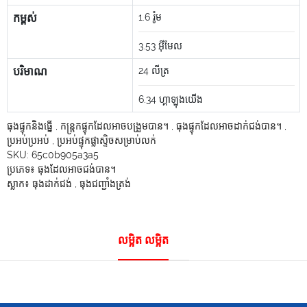
កម្ពស់
1.6
រ៉ូម
3.53
អ៊ីមែល
បរិមាណ
24
លីត្រ
6.34
ហ្គាឡុងយើង
ធុងផ្ទុកនិងធ្នើ
,
កន្ត្រកផ្ទុកដែលអាចបង្រួមបាន។
,
ធុងផ្ទុកដែលអាចដាក់ជង់បាន។
,
ប្រអប់ប្រអប់
,
ប្រអប់ផ្ទុកផ្លាស្ទិចសម្រាប់លក់
SKU:
65c0b905a3a5
ប្រភេទ៖
ធុងដែលអាចជង់បាន។
ស្លាក៖
ធុងដាក់ជង់
,
ធុងជញ្ជាំងត្រង់
លម្អិត លម្អិត