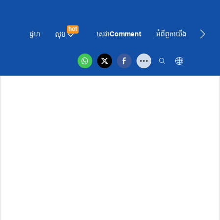
hot
ផ្ទហ
សេវាComment
អំពី​ពួក​យើង
ព័ត៌មា
លុប