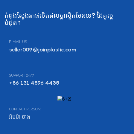
កំពុងស្វែងរកផលិតផលប្លាស្ទិកមែនទេ? ដៃគូល្អ
បំផុត។
E-MAIL US
seller009@joinplastic.com
SUPPORT 24/7
+86 131 4596 4435
CONTACT PERSON:
អិមម៉ា ចាង