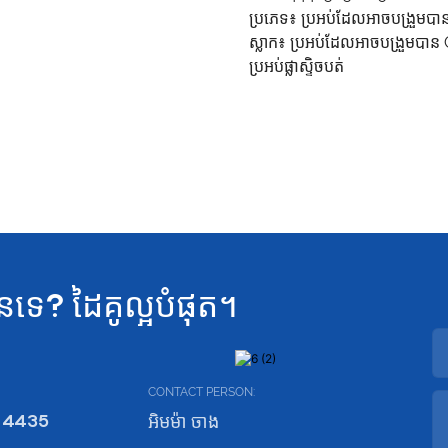
ប្រភេទ៖
ប្រអប់ដែលអាចបង្រួមបា
ស្លាក៖
ប្រអប់ដែលអាចបង្រួមបា
ប្រអប់ផ្លាស្ទិចបត់
នទេ? ដៃគូល្អបំផុត។
CONTACT PERSON:
 4435
អិមម៉ា ចាង