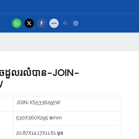
hot
បស់ អ្នក
វីដេអូផលិតផល
ាចដួលរលំបាន-JOIN-
W
JOIN-XS5336295W
530X360X295
មmm
20.87X14.17X11.61
មុន