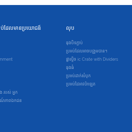
ជាប់​ដែល​មានប្រយោជន៍
លុប
ធុងបិទភ្ជាប់
ប្រអប់ដែលអាចបង្រួមបាន។
omment
ផ្លាស្ទិច
ic Crate with Dividers
ធុងធំ
ប្រអប់ដាក់សំបុក
ប្រអប់ដៃអាវប៉ាឡេត
នង របស់ អ្នក
ណ៍​ភាព​ឯកជន