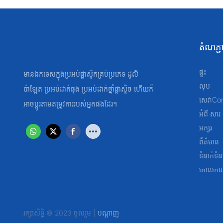
តំណ​ភ្
ផ្ទះ
មានឯកទេសក្នុងប្រអប់ផ្លាស្ទិកគ្រប់ប្រភេទ ដូលី
លុប
ប៉ាឡែត ប្រអប់ដាក់ធុង ប្រអប់ដាក់ថ្នាំផ្លាស្ទិច ហើយក៏
សេវាC
អាចប្ដូរតាមតម្រូវការរបស់អ្នកផងដែរ។
អំពី សារ
អក្សរ
ព័ត៌មាន
ទំនាក់ទំ
គោលការ
រក្សាសិទ្ធិ © 2023 ចូលរួម |
បណ្ដាញ