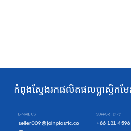
កំពុងស្វែងរកផលិតផលប្លាស្ទិកមែ
E-MAIL US
SUPPORT 24/7
seller009@joinplastic.co
+86 131 4596
m