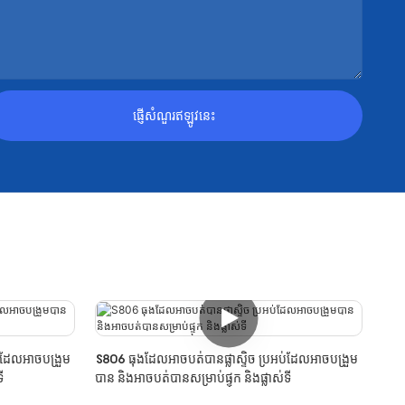
ផ្ញើសំណួរឥឡូវនេះ
់ដែលអាចបង្រួម
S806 ធុងដែលអាចបត់បានផ្លាស្ទិច ប្រអប់ដែលអាចបង្រួម
ី
បាន និងអាចបត់បានសម្រាប់ផ្ទុក និងផ្លាស់ទី