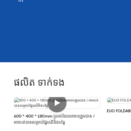
ផលិត ទាក់ទង
EUO FOLDAB
600 * 400 * 180mm ប្រអប់ដែលអាចបង្រួមបាន /
អាចបត់បានសម្រាប់ផ្លែឈើនិងបន្លែ