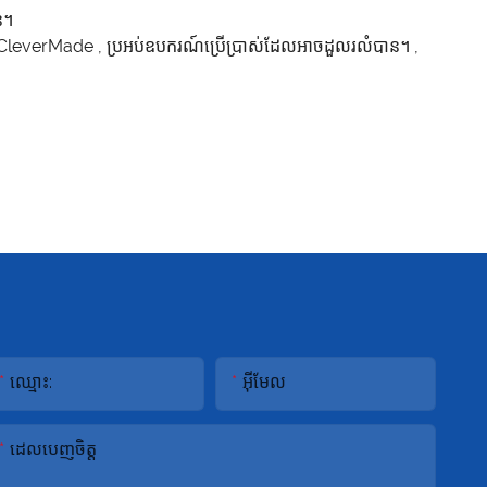
ន។
ន CleverMade
,
ប្រអប់ឧបករណ៍ប្រើប្រាស់ដែលអាចដួលរលំបាន។
,
ឈ្មោះ:
អ៊ីមែល
ដេលបេញចិត្ដ