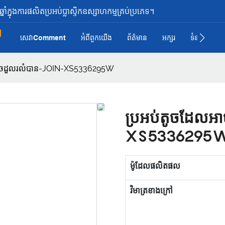
ំក្នុងការផលិតប្រអប់ប្លាស្ទិកឧស្សាហកម្មគ្រប់ប្រភេទ។
សេវាComment
អំពី​ពួក​យើង
ព័ត៌មាន
អក្សរ
ទំនាក់ទំនង រ
អាចដួលរលំបាន-JOIN-XS5336295W
ប្រអប់តូចដែលអ
XS5336295
ម៉ូដែលផលិតផល
វិមាត្រខាងក្រៅ