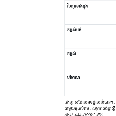
វិមាត្រខាងក្នុង
កម្ពស់បត់
កម្ពស់
បរិមាណ
ធុងហ្គាសដែលអាចដួលរលំបាន។
ជាមួយធុងសំរាម
,
សម្អាតថង់ប្លាស
SKU:
444c30382e58