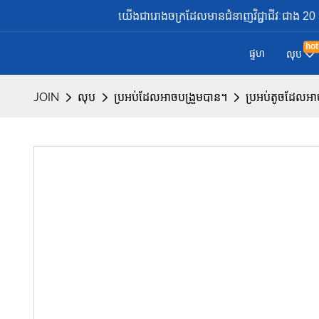
យើងជារោងចក្រដែលមានជំនាញវិជ្ជាជីវៈជាង 20 ឆ្នា
hot
ផ្ទហ
លុប
JOIN
លុប
ប្រអប់ដែលអាចបង្រួមបាន។
ប្រអប់តូចដែល