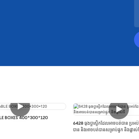
LE BOXES 400*300*120
6428 ធុងប្លាស្ទិកដែលអាចបត់បាន ប្រអប
បាន និងអាចបត់បានសម្រាប់ផ្ទុក និងផ្លាស់ទ