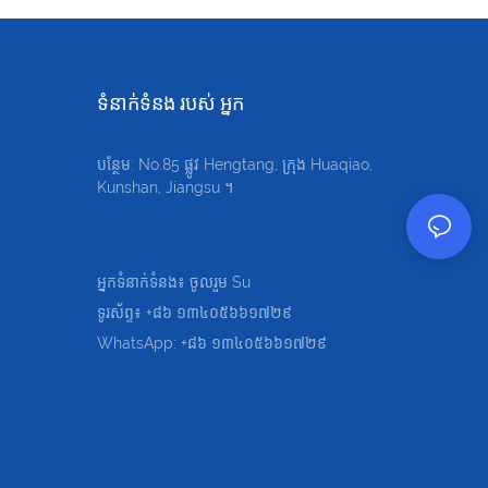
ទំនាក់ទំនង របស់ អ្នក
បន្ថែម: No.85 ផ្លូវ Hengtang, ក្រុង Huaqiao,
Kunshan, Jiangsu ។
អ្នកទំនាក់ទំនង៖ ចូលរួម Su
ទូរស័ព្ទ៖ +៨៦ ១៣៤០៥៦៦១៧២៩
WhatsApp: +៨៦ ១៣៤០៥៦៦១៧២៩