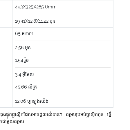
493X325X285
មmm
19.41X12.8X11.22
មុន
65
មmm
2.56
មុន
1.54
រ៉ូម
3.4
អ៊ីមែល
45.66
លីត្រ
12.06
ហ្គាឡុងយើង
,
ធុងផ្ទុកប្លាស្ទិកដែលអាចដួលរលំបាន។
,
គម្របប្រអប់ប្លាស្ទិកតូច
,
ធ្នើ
្ទិកជាមួយគម្រប