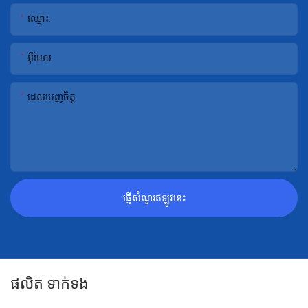
ឈ្មោះ:
អ៊ីមែល
ដេលបេញចិត្ដ
ផ្ញើសំណួរឥឡូវនេះ
ផលិត ទាក់ទង