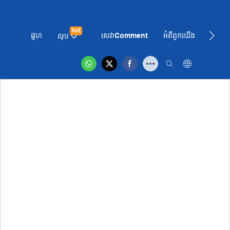
hot
ផ្ទហ
សេវាComment
អំពី​ពួក​យើង
ព័ត៌មា
លុប