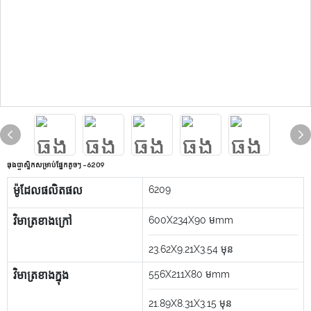
ធុងប្លាស្ទិកសម្រាប់ផ្នែកតូចៗ -6209
ម៉ូដែលផលិតផល
6209
វិមាត្រខាងក្រៅ
600X234X90
មmm
23.62X9.21X3.54
មុន
វិមាត្រខាងក្នុង
556X211X80
មmm
21.89X8.31X3.15
មុន