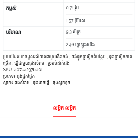
កម្ពស់
0.71
រ៉ូម
1.57
អ៊ីមែល
បរិមាណ
9.3
លីត្រ
2.46
ហ្គាឡុងយើង
ប្រអប់ដែលអាចដួលរលំបានជាមួយនឹងកង់
,
ថង់ផ្ទុកប្លាស្ទិកធំបន្ថែម
,
ធុងប្លាស្ទិកភាគ
ច្រើន
,
ធ្នើជាមួយធុងសំរាម
,
ប្រអប់ដាក់ជង់
SKU:
a07ca237bd0f
ប្រភេទ៖
ធុងផ្ទុកផ្នែក
ស្លាក៖
ធុងសំរាម
,
ធុងដាក់ធ្នើ
,
ធុងស្តុកទុក
លម្អិត លម្អិត