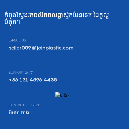
កំពុងស្វែងរកផលិតផលប្លាស្ទិកមែនទេ? ដៃគូល្អ
បំផុត។
E-MAIL US
seller009@joinplastic.com
SUPPORT 24/7
+86 131 4596 4435
CONTACT PERSON:
អិមម៉ា ចាង