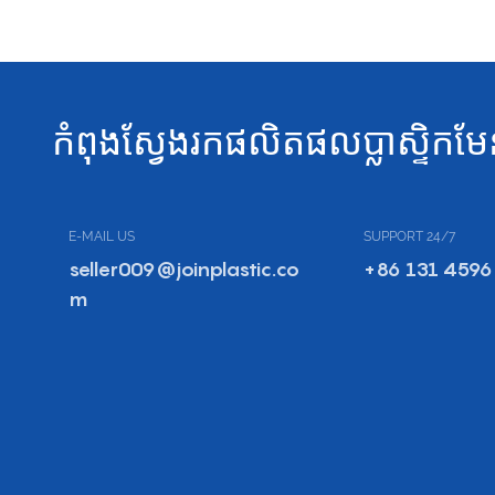
កំពុងស្វែងរកផលិតផលប្លាស្ទិកមែ
E-MAIL US
SUPPORT 24/7
seller009@joinplastic.co
+86 131 4596
m