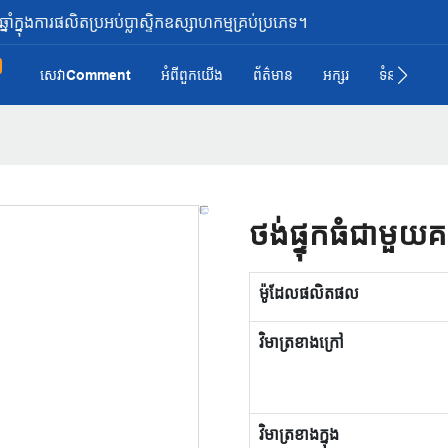
ំក្នុងការផលិតប្រអប់ប្លាស្ទិកឧស្សាហកម្មគ្រប់ប្រភេទ។
សេវាComment
អំពី​ពួក​យើង
ព័ត៌មាន
អក្សរ
ទំនាក់ទំនង រ
ថង់ផ្ទុកធំជាមួ
ម៉ូដែលផលិតផល
វិមាត្រខាងក្រៅ
វិមាត្រខាងក្នុង