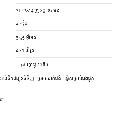
21.22X14.33X9.06
មុន
2.7
រ៉ូម
5.95
អ៊ីមែល
45.1
លីត្រ
11.91
ហ្គាឡុងយើង
្រអប់ដឹកជញ្ជូនទំនិញ
,
ប្រអប់ដាក់ជង់
,
ធ្នើសម្រាប់ធុងផ្ទុក
ាន។