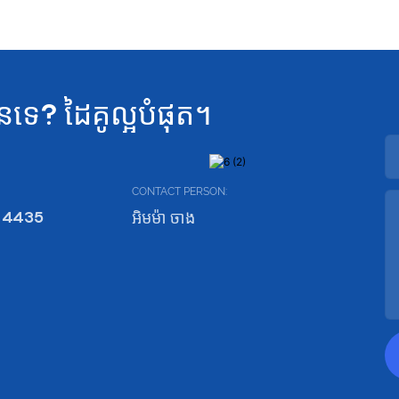
នទេ? ដៃគូល្អបំផុត។
CONTACT PERSON:
 4435
អិមម៉ា ចាង