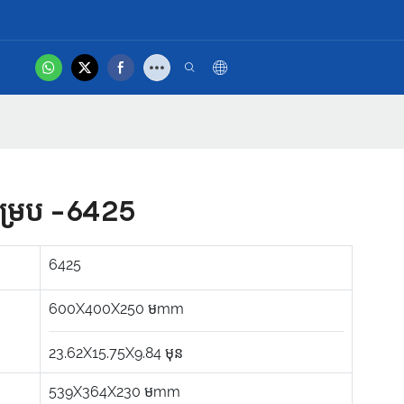
hot
បស់ អ្នក
វីដេអូផលិតផល
យគម្រប -6425
6425
600X400X250
មmm
23.62X15.75X9.84
មុន
539X364X230
មmm