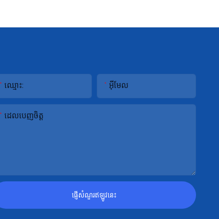
ឈ្មោះ:
អ៊ីមែល
ដេលបេញចិត្ដ
ផ្ញើសំណួរឥឡូវនេះ