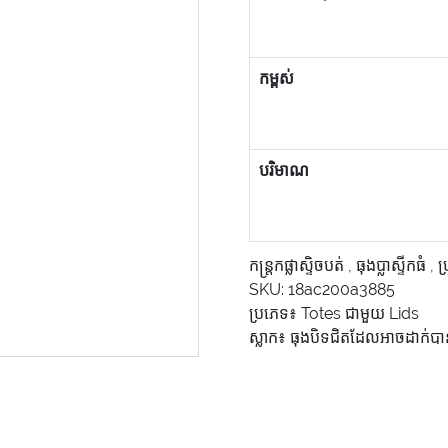
កម្ពស់
បរិមាណ
កន្ត្រកផ្លាស្ទិចបត់
,
ធុងប្លាស្ទីកធំ
,
ប
SKU:
18ac200a3885
ប្រភេទ៖
Totes ជាមួយ Lids
ស្លាក៖
ធុងបិទជិតដែលអាចដាក់ប