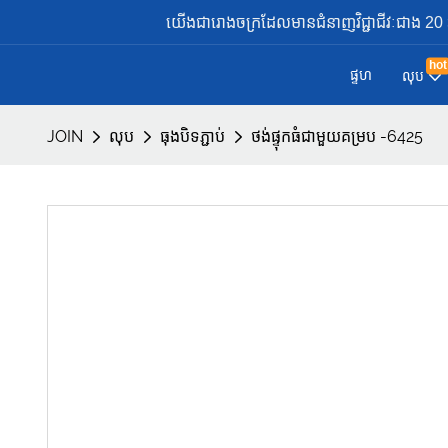
យើងជារោងចក្រដែលមានជំនាញវិជ្ជាជីវៈជាង 20 ឆ្នា
hot
ផ្ទហ
លុប
JOIN
លុប
ធុងបិទភ្ជាប់
ថង់ផ្ទុកធំជាមួយគម្រប -6425