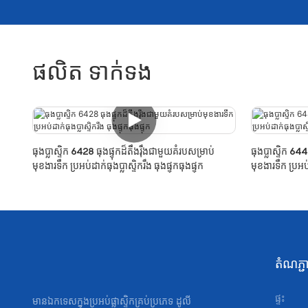
ផលិត ទាក់ទង
ធុងប្លាស្ទិក 6428 ធុងផ្ទុកដ៏តឹងរ៉ឹងជាមួយគំរបសម្រាប់
ធុងប្លាស្ទិក 64
មុខងារទឹក ប្រអប់ដាក់ធុងប្លាស្ទិករឹង ធុងផ្ទុកធុងផ្ទុក
មុខងារទឹក ប្រអប
តំណ​ភ្
ផ្ទះ
មានឯកទេសក្នុងប្រអប់ផ្លាស្ទិកគ្រប់ប្រភេទ ដូលី