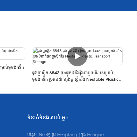
ម្រាប់មុខងារទឹក
ធុងប្លាស្ទិក 6843 ធុងផ្ទុកដ៏តឹងរ៉ឹងជាមួយគំរបសម្រាប់
មុខងារទឹក ប្រអប់ដាក់ធុងប្លាស្ទិករឹង Nestable Plastic
Transport Storage
ទំនាក់ទំនង របស់ អ្នក
បន្ថែម: No.85 ផ្លូវ Hengtang, ក្រុង Huaqiao,