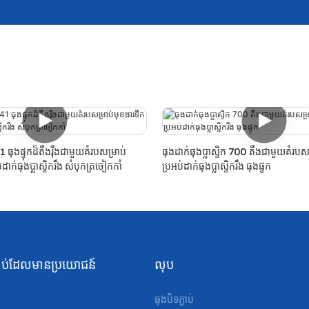
41 ធុងផ្ទុកដ៏តឹងរ៉ឹងជាមួយគំរបសម្រាប់
ធុងដាក់ធុងប្លាស្ទិក 700 តឹងជាមួយគំរបស
់ដាក់ធុងប្លាស្ទិករឹង សំបុកត្រចៀកកាំ
ប្រអប់ដាក់ធុងប្លាស្ទិករឹង ធុងផ្ទុក
ជាប់​ដែល​មានប្រយោជន៍
លុប
ធុងបិទភ្ជាប់