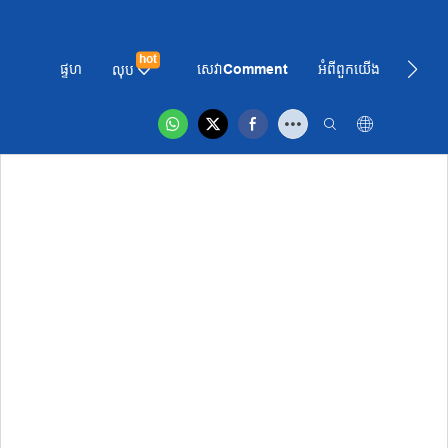
hot
ផ្ទហ
សេវាComment
អំពី​ពួក​យើង
ព័ត៌មា
លុប