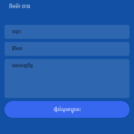
អិមម៉ា ចាង
ឈ្មោះ:
អ៊ីមែល
ដេលបេញចិត្ដ
ផ្ញើសំណួរឥឡូវនេះ