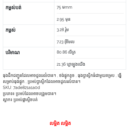
កម្ពស់បត់
75
មmm
2.95
មុន
កម្ពស់
3.28
រ៉ូម
7.23
អ៊ីមែល
បរិមាណ
80.86
លីត្រ
21.36
ហ្គាឡុងយើង
ធុងដឹកជញ្ជូនដែលអាចដួលរលំបាន។
,
ថង់ផ្ទុកតូច
,
ធុងប្លាស្ទិកធំជាមួយគម្រប
,
ធ្នើ
សម្រាប់ធុងផ្ទុក
,
ប្រអប់ប្លាស្ទិកដែលអាចដួលរលំបាន។
SKU:
7ade821a1a0d
ប្រភេទ៖
ប្រអប់ដែលអាចបង្រួមបាន។
ស្លាក៖
ប្រអប់ផ្លាស្ទិចបត់
លម្អិត លម្អិត