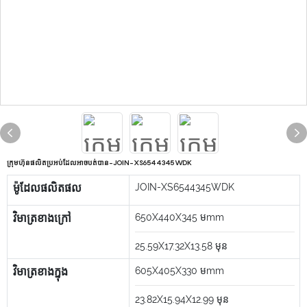
ក្រុមហ៊ុនផលិតប្រអប់ដែលអាចបត់បាន-JOIN-XS6544345WDK
ម៉ូដែលផលិតផល
JOIN-XS6544345WDK
វិមាត្រខាងក្រៅ
650X440X345
មmm
25.59X17.32X13.58
មុន
វិមាត្រខាងក្នុង
605X405X330
មmm
23.82X15.94X12.99
មុន