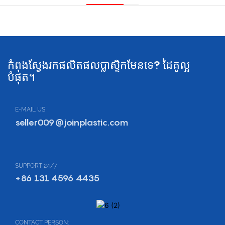
កំពុងស្វែងរកផលិតផលប្លាស្ទិកមែនទេ? ដៃគូល្អ
បំផុត។
E-MAIL US
seller009@joinplastic.com
SUPPORT 24/7
+86 131 4596 4435
CONTACT PERSON: