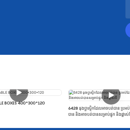
LE BOXES 400*300*120
6428 ធុងប្លាស្ទិកដែលអាចបត់បាន ប្រអប
បាន និងអាចបត់បានសម្រាប់ផ្ទុក និងផ្លាស់ទ