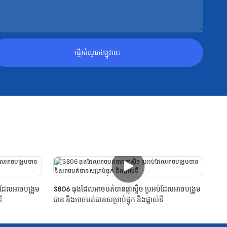
ផ្ញើសំណួរឥឡូវនេះ
់ដែលអាចបង្រួម
S806 ធុងដែលអាចបត់បានផ្លាស្ទិច ប្រអប់ដែលអាចបង្រួម
ី
បាន និងអាចបត់បានសម្រាប់ផ្ទុក និងផ្លាស់ទី