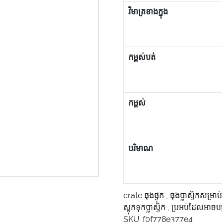
វិមាត្រខាងក្នុង
កម្ពស់បត់
កម្ពស់
បរិមាណ
crate ធុងផ្ទុក
,
ធុងប្លាស្ទិកសម្រាប
ស្តុកទុកប្លាស្ទិក
,
ប្រអប់ដែលអាចបង
SKU:
f0f778e377e4