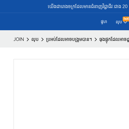
យើងជារោងចក្រដែលមានជំនាញវិជ្ជាជីវៈជាង 20 ឆ្នា
hot
ផ្ទហ
លុប
JOIN
លុប
ប្រអប់ដែលអាចបង្រួមបាន។
ធុងផ្ទុកដែលអ