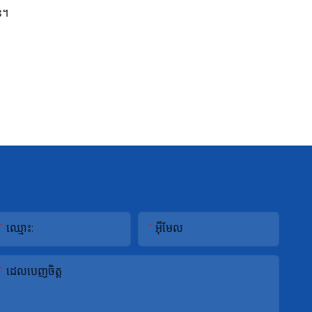
ន។
ឈ្មោះ:
អ៊ីមែល
ដេលបេញចិត្ដ