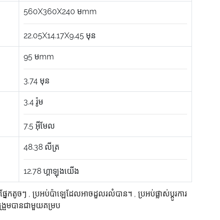
560X360X240
មmm
22.05X14.17X9.45
មុន
95
មmm
3.74
មុន
3.4
រ៉ូម
7.5
អ៊ីមែល
48.38
លីត្រ
12.78
ហ្គាឡុងយើង
់ផ្នែកតូចៗ
,
ប្រអប់ប៉ាឡេដែលអាចដួលរលំបាន។
,
ប្រអប់ផ្លាស់ប្តូរការ
្រួមបានជាមួយគម្រប