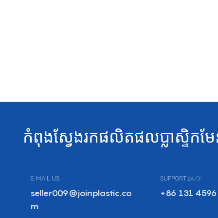
កំពុងស្វែងរកផលិតផលប្លាស្ទិកមែ
E-MAIL US
SUPPORT 24/7
seller009@joinplastic.co
+86 131 4596
m