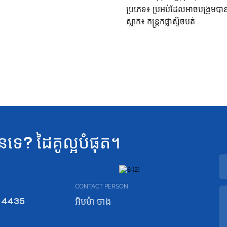
ប្រភេទ៖
ប្រអប់ដែលអាចបង្រួមបា
ស្លាក៖
កន្ត្រកផ្លាស្ទិចបត់
នទេ? ដៃគូល្អបំផុត។
CONTACT PERSON:
 4435
អិមម៉ា ចាង