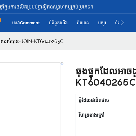
ំក្នុងការផលិតប្រអប់ប្លាស្ទិកឧស្សាហកម្មគ្រប់ប្រភេទ។
សេវាComment
អំពី​ពួក​យើង
ព័ត៌មាន
អក្សរ
ទំនាក់ទំនង រ
ាចដួលរលំបាន-JOIN-KT6040265C
ធុងផ្ទុកដែលអា
KT6040265C
ម៉ូដែលផលិតផល
វិមាត្រខាងក្រៅ