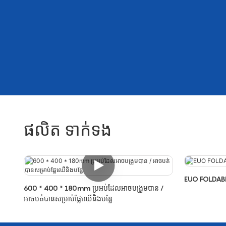
ផលិត ទាក់ទង
EUO FOLDAB
600 * 400 * 180mm ប្រអប់ដែលអាចបង្រួមបាន /
អាចបត់បានសម្រាប់ផ្លែឈើនិងបន្លែ