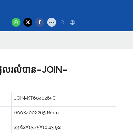
hot
បស់ អ្នក
វីដេអូផលិតផល
ចដួលរលំបាន-JOIN-
JOIN-KT6040265C
600X400X265
មmm
23.62X15.75X10.43
មុន