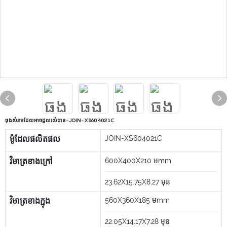
ធុងសំរាមដែលអាចដួលរលំបាន-JOIN-XS604021C
ម៉ូដែលផលិតផល
JOIN-XS604021C
វិមាត្រខាងក្រៅ
600X400X210
មmm
23.62X15.75X8.27
មុន
វិមាត្រខាងក្នុង
560X360X185
មmm
22.05X14.17X7.28
មុន