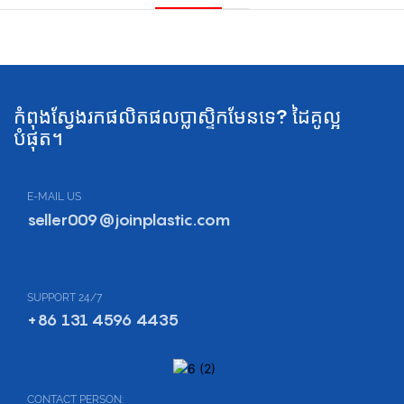
កំពុងស្វែងរកផលិតផលប្លាស្ទិកមែនទេ? ដៃគូល្អ
បំផុត។
E-MAIL US
seller009@joinplastic.com
SUPPORT 24/7
+86 131 4596 4435
CONTACT PERSON: