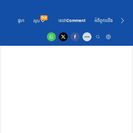
hot
ផ្ទហ
សេវាComment
អំពី​ពួក​យើង
ព័ត៌មា
លុប