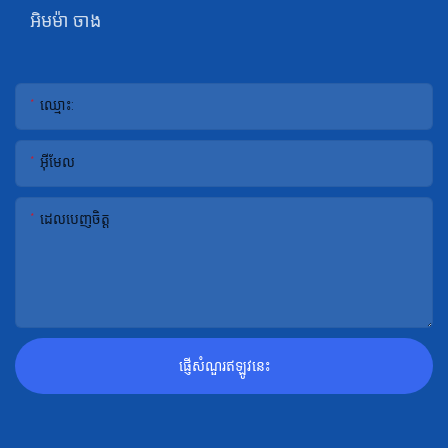
អិមម៉ា ចាង
ឈ្មោះ:
អ៊ីមែល
ដេលបេញចិត្ដ
ផ្ញើសំណួរឥឡូវនេះ