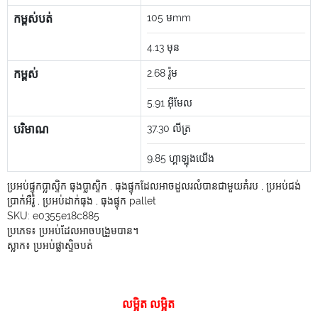
កម្ពស់បត់
105
មmm
4.13
មុន
កម្ពស់
2.68
រ៉ូម
5.91
អ៊ីមែល
បរិមាណ
37.30
លីត្រ
9.85
ហ្គាឡុងយើង
ប្រអប់ផ្ទុកប្លាស្ទិក ធុងប្លាស្ទិក
,
ធុងផ្ទុកដែលអាចដួលរលំបានជាមួយគំរប
,
ប្រអប់ជង់
ប្រាក់អឺរ៉ូ
,
ប្រអប់ដាក់ធុង
,
ធុងផ្ទុក pallet
SKU:
e0355e18c885
ប្រភេទ៖
ប្រអប់ដែលអាចបង្រួមបាន។
ស្លាក៖
ប្រអប់ផ្លាស្ទិចបត់
លម្អិត លម្អិត