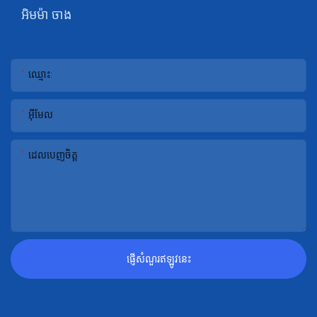
អិមម៉ា ចាង
ឈ្មោះ:
អ៊ីមែល
ដេលបេញចិត្ដ
ផ្ញើសំណួរឥឡូវនេះ