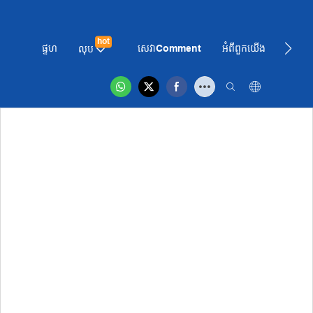
hot
ផ្ទហ
សេវាComment
អំពី​ពួក​យើង
ព័ត៌មា
លុប