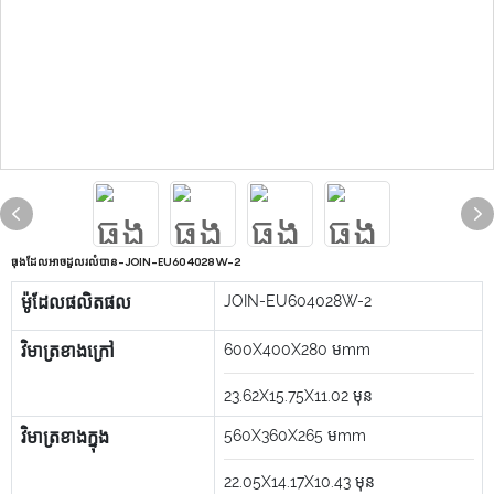
ធុងដែលអាចដួលរលំបាន-JOIN-EU604028W-2
ម៉ូដែលផលិតផល
JOIN-EU604028W-2
វិមាត្រខាងក្រៅ
600X400X280
មmm
23.62X15.75X11.02
មុន
វិមាត្រខាងក្នុង
560X360X265
មmm
22.05X14.17X10.43
មុន