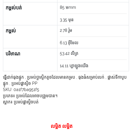
កម្ពស់បត់
85
មmm
3.35
មុន
កម្ពស់
2.78
រ៉ូម
6.13
អ៊ីមែល
បរិមាណ
53.42
លីត្រ
14.11
ហ្គាឡុងយើង
ធ្នើដាក់ធុងផ្ទុក
,
ប្រអប់ប្លាស្ទិកតូចដែលមានគម្រប
,
ធុងធំសម្រាប់លក់
,
ផ្លាស់ទីកាបូប
ផ្ទុក
,
ប្រអប់ផ្លាស្ទិច PP
SKU:
0a1f7ba951f5
ប្រភេទ៖
ប្រអប់ដែលអាចបង្រួមបាន។
ស្លាក៖
ប្រអប់ផ្លាស្ទិចបត់
លម្អិត លម្អិត