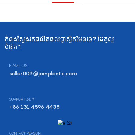
កំពុងស្វែងរកផលិតផលប្លាស្ទិកមែនទេ? ដៃគូល្អ
បំផុត។
E-MAIL US
seller009@joinplastic.com
SUPPORT 24/7
+86 131 4596 4435
CONTACT PERSON: