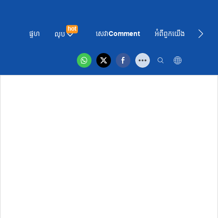
hot
ផ្ទហ
សេវាComment
អំពី​ពួក​យើង
ព័ត៌មា
លុប