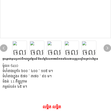
ចូលរួមជាមួយប្រអប់ដឹកជញ្ជូនផ្លែឈើ និងបន្លែដែលអាចចល័តបានដែលងាយស្រួលប្រើសម្រាប់បរិស្ថាន
ម៉ូល៖ 6410
ទំហំខាងក្រៅ៖ ៦០០ * ៤០០ * ១០៥ ម។
ទំហំខាងក្នុង៖ ៥៧០ * ៣៧០ * ៩០ ម។
ទំងន់: 1.1 គីឡូក្រាម
កម្ពស់បត់៖ ៤៥ ម។
លម្អិត លម្អិត