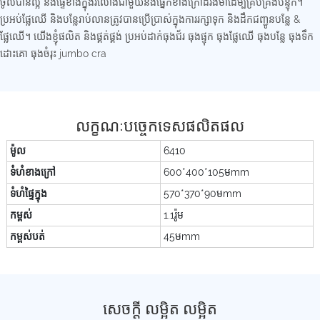
ចូលបានល្អ និងផ្ទៃខាងក្នុងរលោងជាមួយនឹងផ្នែកខាងក្រៅដ៏រឹងមាំដើម្បីគ្រប់គ្រងបន្ទុក។
ប្រអប់ផ្លែឈើ និងបន្លែរាប់លានត្រូវបានប្រើប្រាស់ក្នុងការរក្សាទុក និងដឹកជញ្ជូនបន្លែ &
ផ្លែឈើ។ យើងខ្ញុំផលិត និងផ្គត់ផ្គង់ ប្រអប់ដាក់ធុងជ័រ ធុងផ្ទុក ធុងផ្លែឈើ ធុងបន្លែ ធុងទឹក
ដោះគោ ធុងចំរុះ jumbo cra
លក្ខណៈបច្ចេកទេសផលិតផល
ម៉ូល
6410
ទំហំខាងក្រៅ
600*400*105មmm
ទំហំផ្ទៃក្នុង
570*370*90មmm
កម្ពស់
1.1រ៉ូម
កម្ពស់បត់
45មmm
សេចក្ដី លម្អិត លម្អិត