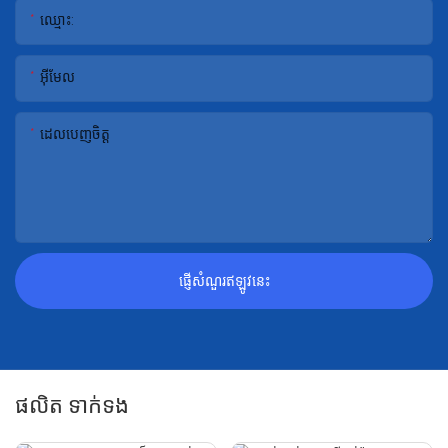
ឈ្មោះ:
អ៊ីមែល
ដេលបេញចិត្ដ
ផ្ញើសំណួរឥឡូវនេះ
ផលិត ទាក់ទង