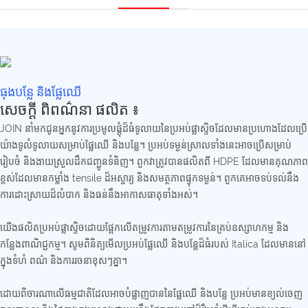
ធុងបន្លែ និងផ្លែឈើ
សេចក្ដី ពិពណ៌នា ផលិត ៖
JOIN នាំមកជូនអ្នកនូវការប្រមូលផ្ដុំដ៏ធំទូលាយនៃប្រអប់ផ្លាស្ទិចដែលមានប្រហោងដែលប្រើ
យ៉ាងទូលំទូលាយសម្រាប់ផ្លែឈើ និងបន្លែ។ ប្រអប់​ទម្ងន់​ស្រាល​ទាំងនេះ​អាច​ប្រើ​សម្រាប់​
រៀបចំ និង​ងាយស្រួល​ដឹកជញ្ជូន​ទំនិញ។ ពួកវាត្រូវបានផលិតពី HDPE ដែលមានគុណភាព
ខ្ពស់ដែលមានកម្លាំង tensile ដ៏អស្ចារ្យ និងសមត្ថភាពផ្ទុកទម្ងន់។ ពួកគេអាចទប់ទល់នឹង
ការដោះស្រាយដ៏លំបាក និងធន់នឹងអាកាសធាតុទាំងអស់។
យើងផលិតប្រអប់ផ្លាស្ទិចដោយផ្អែកលើតម្រូវការតាមតម្រូវការនៃគ្រប់ឧស្សាហកម្ម និង
កន្លែងពាណិជ្ជកម្ម។ សូមពិនិត្យមើលប្រអប់ផ្លែឈើ និងបន្លែដ៏ធំរបស់ Italica ដែលមាននៅ
ក្នុងទំហំ ពណ៌ និងការរចនាខុសៗគ្នា។
ដោយពិចារណាលើធម្មជាតិដែលអាចបំផ្លាញបាននៃផ្លែឈើ និងបន្លែ ប្រអប់មានខ្យល់ចេញ