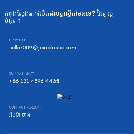
កំពុងស្វែងរកផលិតផលប្លាស្ទិកមែនទេ? ដៃគូល្អ
បំផុត។
E-MAIL US
seller009@joinplastic.com
SUPPORT 24/7
+86 131 4596 4435
CONTACT PERSON:
អិមម៉ា ចាង