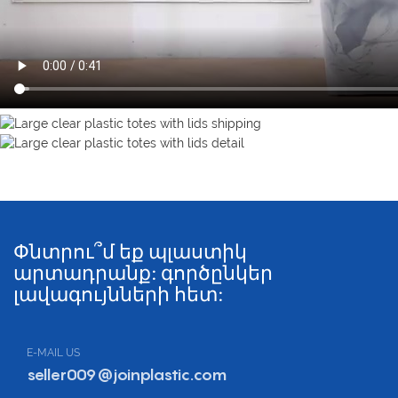
Փնտրու՞մ եք պլաստիկ
արտադրանք: գործընկեր
լավագույնների հետ:
E-MAIL US
seller009@joinplastic.com