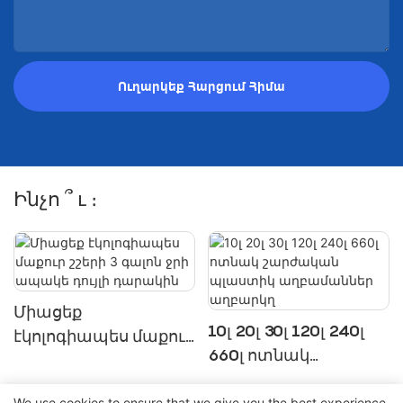
Ուղարկեք Հարցում Հիմա
Ինչո ՞ ւ ։
Միացեք
10լ 20լ 30լ 120լ 240լ
էկոլոգիապես մաքուր
660լ ոտնակ
շշերի 3 գալոն ջրի
շարժական
ապակե դույլի
We use cookies to ensure that we give you the best experience