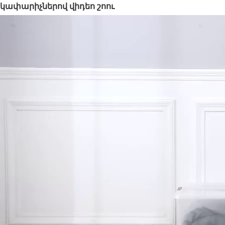
կափարիչներով վիդեո շոու