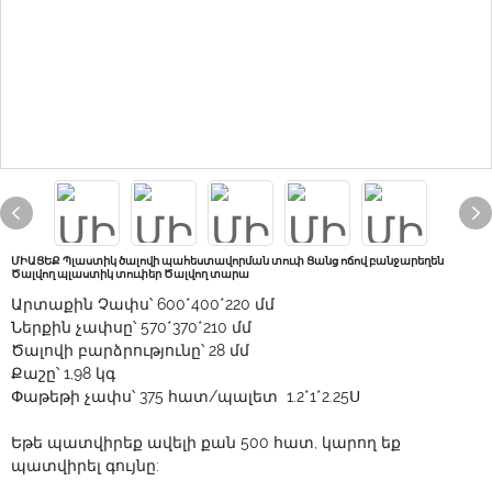
ՄԻԱՑԵՔ Պլաստիկ ծալովի պահեստավորման տուփ Ցանց ոճով բանջարեղեն
Ծալվող պլաստիկ տուփեր Ծալվող տարա
Արտաքին Չափս՝ 600*400*220 մմ
Ներքին չափսը՝ 570*370*210 մմ
Ծալովի բարձրությունը՝ 28 մմ
Քաշը՝ 1,98 կգ
Փաթեթի չափս՝ 375 հատ/պալետ 1.2*1*2.25Ս
Եթե ​​պատվիրեք ավելի քան 500 հատ, կարող եք
պատվիրել գույնը: