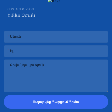
CONTACT PERSON:
Էմմա Չժան
Անուն
Էլ
Բովանդակություն
Ուղարկեք Հարցում Հիմա