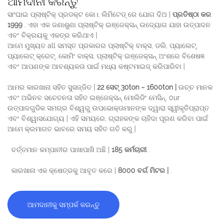
ଆମଦାନୀ କରନ୍ତୁ
ସାଂଘାଇ ପ୍ଲାଷ୍ଟିକ୍ ପ୍ରଡକ୍ଟ କୋ।, ଲିମିଟେଡ୍ ରେ ଯୋଗ ଦିଅ |
ପ୍ରତିଷ୍ଠା କର
1999
. ଏହା ଏକ ଜଣାଶୁଣା ପ୍ଲାଷ୍ଟିକ୍ ଇଞ୍ଜେକ୍ସନ୍ ଉଦ୍ୟୋଗ ଯାହା ଉତ୍ପାଦନ
ଏବଂ ବିକ୍ରୟକୁ ଏକତ୍ର କରିଥାଏ |
ଆମେ ମୁଖ୍ୟତ all ସମସ୍ତ ପ୍ରକାରର ପ୍ଲାଷ୍ଟିକ୍ ବାକ୍ସ, ଡଲି, ପ୍ୟାଲେଟ୍,
ପ୍ୟାଲେଟ୍ କ୍ରେଟ୍, କୋମିଂ ବାକ୍ସ, ପ୍ଲାଷ୍ଟିକ୍ ଇଞ୍ଜେକ୍ସନ୍ ଅଂଶରେ ବିଶେଷଜ୍ଞ
ଏବଂ ଆପଣଙ୍କ ଆବଶ୍ୟକତା ପାଇଁ ମଧ୍ୟ କଷ୍ଟମାଇଜ୍ କରିପାରିବା |
ଆମର କାରଖାନା ସହିତ ସୁସଜ୍ଜିତ |
22 ସେଟ୍ 30ton ~ 1600ton |
ଉଚ୍ଚ ମାନକ
ଏବଂ ଅଭିନବ ସଚେତନତା ସହିତ ଇଞ୍ଜେକ୍ସନ୍ ମୋଲିଡିଂ ମେସିନ୍, 0ur
ଉତ୍ପାଦଗୁଡିକ ସମଗ୍ର ବିଶ୍ୱରୁ ଉପଭୋକ୍ତାମାନଙ୍କ ଦ୍ୱାରା ସ୍ୱୀକୃତିପ୍ରାପ୍ତ
ଏବଂ ବିଶ୍ୱାସଯୋଗ୍ୟ | ଏହି ସମୟରେ, ଗ୍ରାହକଙ୍କ ଚାହିଦା ପୂରଣ କରିବା ପାଇଁ
ଆମେ କ୍ରମାଗତ ଭାବରେ ସମୟ ସହିତ ଗତି କରୁ |
ବର୍ତ୍ତମାନ କମ୍ପାନୀର ପାଖାପାଖି ଅଛି |
185 କର୍ମଚାରୀ
.
କାରଖାନା ଏକ କ୍ଷେତ୍ରକୁ ଆବୃତ କରେ |
8000 ବର୍ଗ ମିଟର |
.
ଆମଦାନୀକୁ ସମ୍ପର୍କ କରନ୍ତୁ