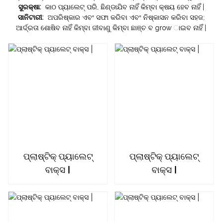
ସୁରକ୍ଷା:
କାଠ ପ୍ୟାଲେଟ୍ ପରି, ଛିଣ୍ଡାଯିବ ନାହିଁ କିମ୍ବା କ୍ଷୟ ହେବ ନାହିଁ |
ସାନିଟାରୀ:
ଅପରିଷ୍କାର ଏବଂ ସଫା କରିବା ଏବଂ ନିଷ୍କାସନ କରିବା ସହଜ;
ଆର୍ଦ୍ରତା ଶୋଷିବ ନାହିଁ କିମ୍ବା ଜୀବାଣୁ କିମ୍ବା ଛାଞ୍ଚ ବ grow ାଇବ ନାହିଁ |
ପ୍ଲାଷ୍ଟିକ୍ ପ୍ୟାଲେଟ୍
ପ୍ଲାଷ୍ଟିକ୍ ପ୍ୟାଲେଟ୍
ବାକ୍ସ |
ବାକ୍ସ |