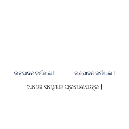
ଉତ୍ପାଦନ କର୍ମଶାଳା |
ଉତ୍ପାଦନ କର୍ମଶାଳା |
ଆମର ସମ୍ମାନ ପ୍ରମାଣପତ୍ର |