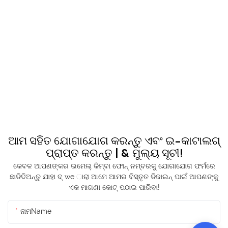
ଆମ ସହିତ ଯୋଗାଯୋଗ କରନ୍ତୁ ଏବଂ ଇ-କାଟାଲଗ୍
ପ୍ରାପ୍ତ କରନ୍ତୁ | & ମୁଲ୍ୟ ସୂଚୀ!
କେବଳ ଆପଣଙ୍କର ଇମେଲ୍ କିମ୍ବା ଫୋନ୍ ନମ୍ବରକୁ ଯୋଗାଯୋଗ ଫର୍ମରେ
ଛାଡିଦିଅନ୍ତୁ ଯାହା ଦ୍ we ାରା ଆମେ ଆମର ବିସ୍ତୃତ ଡିଜାଇନ୍ ପାଇଁ ଆପଣଙ୍କୁ
ଏକ ମାଗଣା କୋଟ୍ ପଠାଇ ପାରିବା!
ନାମName