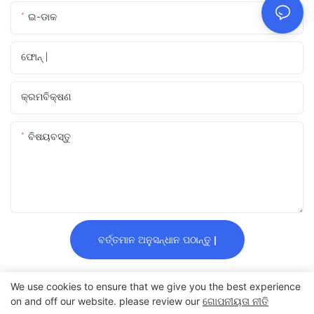
ଇ-ଡାକ
ଫୋନ୍ |
କ୍ରମବିକ୍ଷଣ
ବିଷୟବସ୍ତୁ
ବର୍ତ୍ତମାନ ଅନୁସନ୍ଧାନ ପଠାନ୍ତୁ |
We use cookies to ensure that we give you the best experience
on and off our website. please review our
ଗୋପନୀୟତା ନୀତି