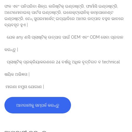
ଫଳ ଏବଂ ପନିପରିବା ଶିଳ୍ପ, ଲଜିଷ୍ଟିକ୍ ଇଣ୍ଡଷ୍ଟ୍ରି, ଫାର୍ମାସି ଇଣ୍ଡଷ୍ଟ୍ରି,
ଅଟୋମୋବାଇଲ୍ ପାର୍ଟସ ଇଣ୍ଡଷ୍ଟ୍ରି, ଇଲେକ୍ଟ୍ରୋନିକ୍ କମ୍ପୋନେଣ୍ଟ
ଇଣ୍ଡଷ୍ଟ୍ରି, ଚେନ୍ ସୁପରମାର୍କେଟ୍ ଇତ୍ୟାଦିରେ ଆମର ଉତ୍ପାଦ ବହୁଳ ଭାବରେ
ବ୍ୟବହୃତ ହୁଏ |
ଯେକ any ଣସି ପ୍ଲାଷ୍ଟିକ୍ ଉତ୍ପାଦ ପାଇଁ OEM ଏବଂ ODM ସେବା ପ୍ରଦାନ
କରନ୍ତୁ |
ପ୍ଲାଷ୍ଟିକ୍ ପ୍ରକ୍ରିୟାକରଣରେ 24 ବର୍ଷରୁ ଅଧିକ ବୃତ୍ତିଗତ ବ technical
ଷୟିକ ଅଭିଜ୍ଞତା |
ମାଗଣା ନମୁନା ଯୋଗାଣ |
ଆମଦାନୀକୁ ସମ୍ପର୍କ କରନ୍ତୁ