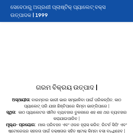
ସେବେଠାରୁ ଅଗ୍ରଣୀ ପ୍ଲାଷ୍ଟିକ୍ ପ୍ୟାଲେଟ୍ ବକ୍ସ
ଉତ୍ପାଦକ | 1999
ଗରମ ବିକ୍ରୟ ଉତ୍ପାଦ |
ଅସ୍ଥାୟୀତା:
ବାରମ୍ବାର ଭାରୀ ଭାର ସମ୍ଭାଳିବା ପାଇଁ ପରିକଳ୍ପିତ, କାଠ
ପ୍ୟାଲେଟ୍ ପରି ଯାହା ଛିଞ୍ଚିପାରେ କିମ୍ବା ଭାଙ୍ଗିପାରେ |
ସ୍ଥିତା:
କାଠ ପ୍ୟାଲେଟର ସୀମିତ ବ୍ୟବହାର ତୁଳନାରେ ଶହ ଶହ ଥର ବ୍ୟବହାର
କରାଯାଇପାରିବ |
ମୂଲ୍ଯ- ପ୍ରୟୋଗ:
ମାଲ ପରିବହନ ଏବଂ ଓଜନ ହ୍ରାସ କରିବ; ରିଟର୍ନ ସିପିଂ ଏବଂ
ଷ୍ଟୋରେଜ୍ର ସହଜତା ପାଇଁ ଦକ୍ଷତାର ସହିତ ଷ୍ଟାକ୍ କିମ୍ବା ବସା ବାନ୍ଧିହେବ |