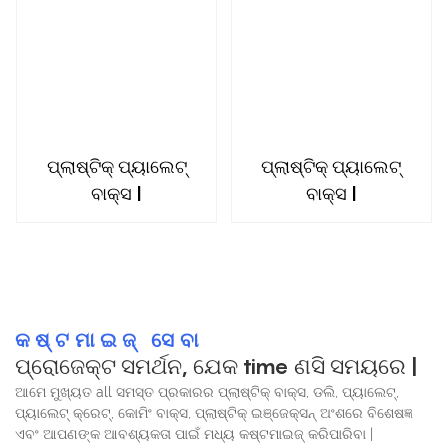
ପ୍ଲାଷ୍ଟିକ୍ ପ୍ୟାଲେଟ୍
ପ୍ଲାଷ୍ଟିକ୍ ପ୍ୟାଲେଟ୍
ବାକ୍ସ |
ବାକ୍ସ |
କଷ୍ଟମାଇଜ୍ ସେବା
ପ୍ରୋଜେକ୍ଟ ସମର୍ଥନ, ଯେକ time ଣସି ସମୟରେ |
ଆମେ ମୁଖ୍ୟତ all ସମସ୍ତ ପ୍ରକାରର ପ୍ଲାଷ୍ଟିକ୍ ବାକ୍ସ, ଡଲି, ପ୍ୟାଲେଟ୍,
ପ୍ୟାଲେଟ୍ କ୍ରେଟ୍, କୋମିଂ ବାକ୍ସ, ପ୍ଲାଷ୍ଟିକ୍ ଇଞ୍ଜେକ୍ସନ୍ ଅଂଶରେ ବିଶେଷଜ୍ଞ
ଏବଂ ଆପଣଙ୍କ ଆବଶ୍ୟକତା ପାଇଁ ମଧ୍ୟ କଷ୍ଟମାଇଜ୍ କରିପାରିବା |