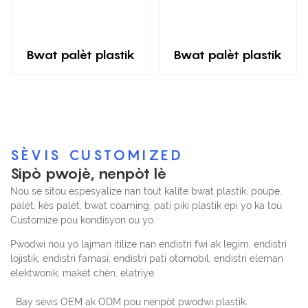
Bwat palèt plastik
Bwat palèt plastik
SÈVIS CUSTOMIZED
Sipò pwojè, nenpòt lè
Nou se sitou espesyalize nan tout kalite bwat plastik, poupe,
palèt, kès palèt, bwat coaming, pati piki plastik epi yo ka tou
Customize pou kondisyon ou yo.
Pwodwi nou yo lajman itilize nan endistri fwi ak legim, endistri
lojistik, endistri famasi, endistri pati otomobil, endistri eleman
elektwonik, makèt chèn, elatriye.
Bay sèvis OEM ak ODM pou nenpòt pwodwi plastik.