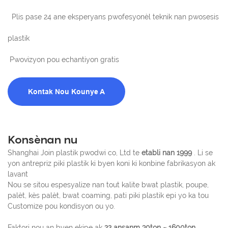
Plis pase 24 ane eksperyans pwofesyonèl teknik nan pwosesis
plastik
Pwovizyon pou echantiyon gratis
Kontak Nou Kounye A
Konsènan nu
Shanghai Join plastik pwodwi co, Ltd te
etabli nan 1999
. Li se
yon antrepriz piki plastik ki byen koni ki konbine fabrikasyon ak
lavant
Nou se sitou espesyalize nan tout kalite bwat plastik, poupe,
palèt, kès palèt, bwat coaming, pati piki plastik epi yo ka tou
Customize pou kondisyon ou yo.
Faktori nou an byen ekipe ak
22 ansanm 30ton ~ 1600ton