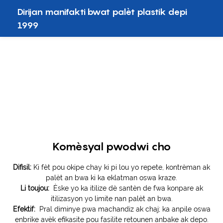
Dirijan manifakti bwat palèt plastik depi
1999
Komèsyal pwodwi cho
Difisil:
Ki fèt pou okipe chay ki pi lou yo repete, kontrèman ak
palèt an bwa ki ka eklatman oswa kraze.
Li toujou:
Èske yo ka itilize dè santèn de fwa konpare ak
itilizasyon yo limite nan palèt an bwa.
Efektif:
Pral diminye pwa machandiz ak chaj; ka anpile oswa
enbrike avèk efikasite pou fasilite retounen anbake ak depo.