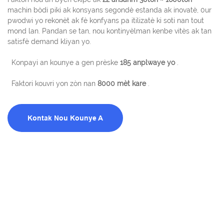
machin bòdi piki ak konsyans segondè estanda ak inovatè, 0ur
pwodwi yo rekonèt ak fè konfyans pa itilizatè ki soti nan tout
mond lan. Pandan se tan, nou kontinyèlman kenbe vitès ak tan
satisfè demand kliyan yo.
Konpayi an kounye a gen prèske
185 anplwaye yo
.
Faktori kouvri yon zòn nan
8000 mèt kare
.
Kontak Nou Kounye A